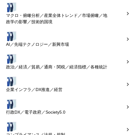
マクロ・俯瞰分析／産業全体トレンド／市場俯瞰／地
政学の影響／技術的国境
AI／先端テクノロジー／新興市場
政治／経済／貿易／通商・関税／経済指標／各種統計
企業インフラ／DX推進／経営
行政DX／電子政府／Society5.0
コンプライアンス／法規・規制