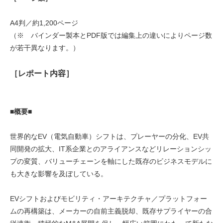
A4判／約1,200ページ
（※ バインダー製本とPDF版では編集上の違いによりページ数
が若干異なります。）
［レポート内容］
■概要■
世界的なEV（電気自動車）シフトは、プレーヤーの分化、EV共
同開発の拡大、IT系企業とのアライアンスなどリレーションシッ
プの変質、バリューチェーンを軸にした既存のビジネスモデルに
も大きな影響を及ぼしている。
EVシフトおよびモビリティ・アーキテクチャ／プラットフォー
ムの再構築は、メーカーの自前主義脱却、既存サプライヤーの合