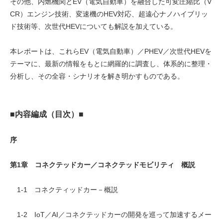
その他、内燃機関とEV（電気自動車）を融合した可変圧縮比（V
CR）エンジン技術、変速機のHEV対応、超遠心ナノハイブリッ
ド技術等、次世代HEVについても解説を加えている。
本レポートは、これらEV（電気自動車）／PHEV／次世代HEVを
テーマに、最新の情報をもとに網羅的に調査し、体系的に整理・
分析し、その全容・シナリオを解き明かすものである。
■内容編成（目次）■
序
第1章 コネクテッドカー／コネクテッドモビリティ 概説
1-1 コネクティッドカー－概説
1-2 IoT／AI／コネクテッドカーの開発を巡って加速するメー