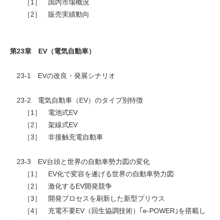
［1］ 国内市場概況
［2］ 販売実績動向
第23章 EV（電気自動車）
23-1 EVの改良・発展シナリオ
23-2 電気自動車（EV）のタイプ別特徴
［1］ 電池式EV
［2］ 架線式EV
［3］ 非接触充電自動車
23-3 EV台頭と世界の自動車勢力図の変化
［1］ EV化で変容を遂げる世界の自動車勢力図
［2］ 激化するEV開発競争
［3］ 開発プロセスを刷新した新型プリウス
［4］ 充電不要EV（回生協調技術）｢e-POWER｣を搭載し