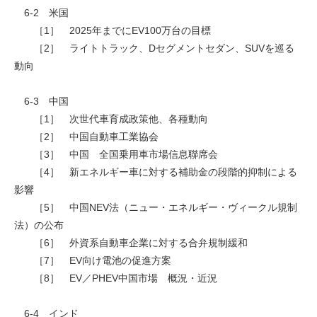
6-2 米国
［1］ 2025年までにEV100万台の目標
［2］ ライトトラック、Dセグメントセダン、SUVを巡る
動向
6-3 中国
［1］ 次世代車育成政策他、各種動向
［2］ 中国自動車工業協会
［3］ 中国 全国乗用車市場信息聯席会
［4］ 新エネルギー車に対する補助金の段階的抑制による
影響
［5］ 中国NEV法（ニュー・エネルギー・ヴィークル規制
法）の公布
［6］ 外資系自動車企業に対する合弁規制緩和
［7］ EV向け電池の促進方案
［8］ EV／PHEV中国市場 概況・近況
6-4 インド