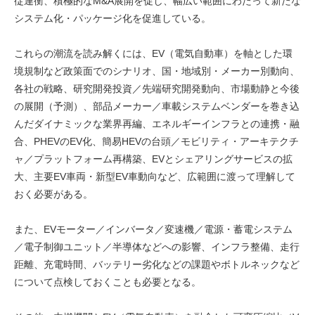
従連衡、積極的なM&A展開を促し、幅広い範囲にわたって新たな
システム化・パッケージ化を促進している。
これらの潮流を読み解くには、EV（電気自動車）を軸とした環
境規制など政策面でのシナリオ、国・地域別・メーカー別動向、
各社の戦略、研究開発投資／先端研究開発動向、市場動静と今後
の展開（予測）、部品メーカー／車載システムベンダーを巻き込
んだダイナミックな業界再編、エネルギーインフラとの連携・融
合、PHEVのEV化、簡易HEVの台頭／モビリティ・アーキテクチ
ャ／プラットフォーム再構築、EVとシェアリングサービスの拡
大、主要EV車両・新型EV車動向など、広範囲に渡って理解して
おく必要がある。
また、EVモーター／インバータ／変速機／電源・蓄電システム
／電子制御ユニット／半導体などへの影響、インフラ整備、走行
距離、充電時間、バッテリー劣化などの課題やボトルネックなど
について点検しておくことも必要となる。