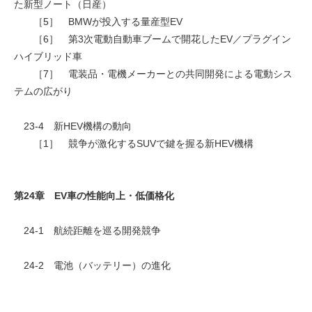
た新型ノート（日産）
［5］ BMWが投入する量産型EV
［6］ 第3次電動自動車ブームで開花したEV／プラグイン
ハイブリッド車
［7］ 電装品・電機メーカーとの共同開発による電動シス
テムの広がり
23-4 新HEV機構の動向
［1］ 競争が激化するSUVで鍵を握る新HEV機構
第24章 EV車の性能向上・低価格化
24-1 航続距離を巡る開発競争
24-2 電池（バッテリー）の進化