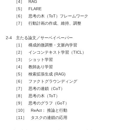
［4］ RAG
［5］ FLARE
［6］ 思考の木（ToT）フレームワーク
［7］ 行動計画の作成、維持、調整
2-4 主たる論文／サーベイペーパー
［1］ 構成的微調整・文脈内学習
［2］ インコンテキスト学習（TICL）
［3］ ショット学習
［4］ 教師あり学習
［5］ 検索拡張生成 (RAG)
［6］ ファクトグラウンディング
［7］ 思考の連鎖（CoT）
［8］ 思考の木（ToT）
［9］ 思考のグラフ（GoT）
［10］ ReAct： 推論と行動
［11］ タスクの連鎖の応用