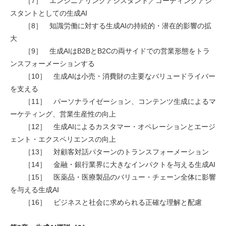
［7］ エンジニアリングアシスタント／コーディングアシ
スタントとしての生成AI
［8］ 知識労働に対する生成AIの持続的・潜在的影響の拡
大
［9］ 生成AIはB2BとB2Cの両サイドでの営業形態をトラ
ンスフォーメーションする
［10］ 生成AIは小売・消費財の主要なバリュードライバー
を支える
［11］ パーソナライゼーション、コンテンツ生成によるマ
ーケティング、営業生産性の向上
［12］ 生成AIによるカスタマー・オペレーションとエージ
ェント・エクスペリエンスの向上
［13］ 対顧客対話パターンのトランスフォーメーション
［14］ 金融・銀行業界に大きなインパクトを与える生成AI
［15］ 医薬品・医療製品のバリュー・チェーン全体に影響
を与える生成AI
［16］ ビジネスと社会に求められる正確な理解と配慮