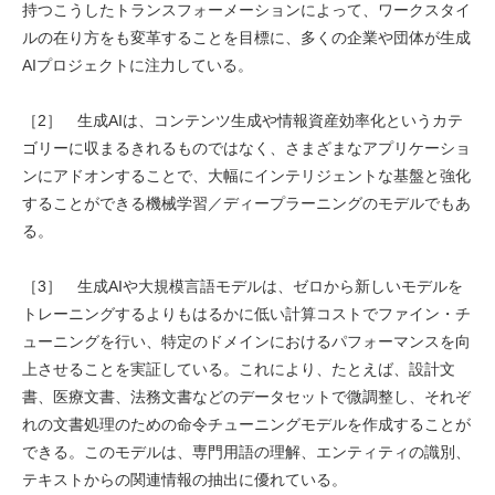
持つこうしたトランスフォーメーションによって、ワークスタイ
ルの在り方をも変革することを目標に、多くの企業や団体が生成
AIプロジェクトに注力している。
［2］ 生成AIは、コンテンツ生成や情報資産効率化というカテ
ゴリーに収まるきれるものではなく、さまざまなアプリケーショ
ンにアドオンすることで、大幅にインテリジェントな基盤と強化
することができる機械学習／ディープラーニングのモデルでもあ
る。
［3］ 生成AIや大規模言語モデルは、ゼロから新しいモデルを
トレーニングするよりもはるかに低い計算コストでファイン・チ
ューニングを行い、特定のドメインにおけるパフォーマンスを向
上させることを実証している。これにより、たとえば、設計文
書、医療文書、法務文書などのデータセットで微調整し、それぞ
れの文書処理のための命令チューニングモデルを作成することが
できる。このモデルは、専門用語の理解、エンティティの識別、
テキストからの関連情報の抽出に優れている。