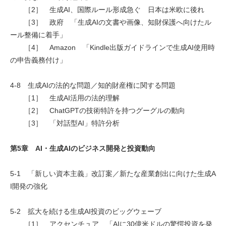
［2］ 生成AI、国際ルール形成急ぐ 日本は米欧に後れ
［3］ 政府 「生成AIの文書や画像、知財保護へ向けたル
ール整備に着手」
［4］ Amazon 「Kindle出版ガイドラインで生成AI使用時
の申告義務付け」
4-8 生成AIの法的な問題／知的財産権に関する問題
［1］ 生成AI活用の法的理解
［2］ ChatGPTの技術特許を持つグーグルの動向
［3］ 「対話型AI」特許分析
第5章 AI・生成AIのビジネス開発と投資動向
5-1 「新しい資本主義」改訂案／新たな産業創出に向けた生成A
I開発の強化
5-2 拡大を続ける生成AI投資のビッグウェーブ
［1］ アクセンチュア 「AIに30億米ドルの驚愕投資を発