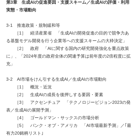
第3章 生成AIの促進要因・支援スキーム／生成AIの評価・利用
実態・市場動向
3-1 推進政策・規制緩和等
［1］ 経済産業省 「生成AIの開発促進の目的で競争力あ
る基盤モデル開発を行う企業等への支援スキームの大枠決定」
［2］ 政府 「AIに関する国内の研究開発強化を重点政策
に」、「2024年度の政府全体の関連予算は前年度の2倍程度に拡
充」
3-2 AI市場をけん引する生成AI／生成AIの市場動向
［1］ 概況・近況
［2］ 生成AIの成長を後押しする要因・要素
［3］ アクセンチュア 「テクノロジービジョン2023の発
表／生成AIの展開予測」
［4］ ゴールドマン・サックスの市場分析
［5］ バンク・オブ・アメリカ 「AI市場最新予測」／｢最
有力20銘柄リスト｣