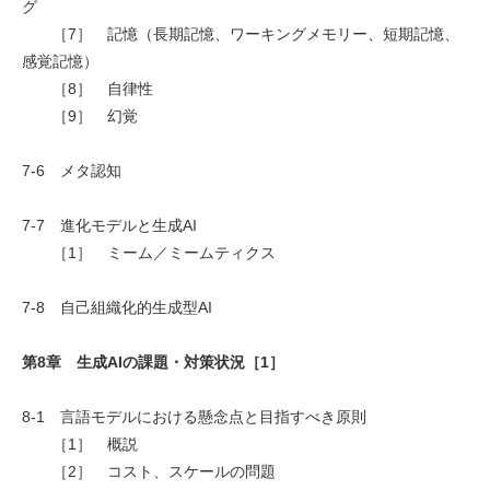
グ
［7］ 記憶（長期記憶、ワーキングメモリー、短期記憶、
感覚記憶）
［8］ 自律性
［9］ 幻覚
7-6 メタ認知
7-7 進化モデルと生成AI
［1］ ミーム／ミームティクス
7-8 自己組織化的生成型AI
第8章 生成AIの課題・対策状況［1］
8-1 言語モデルにおける懸念点と目指すべき原則
［1］ 概説
［2］ コスト、スケールの問題