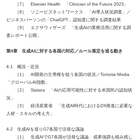
［7］ Elsevier Health 「Clinician of the Future 2023」
［8］ ソニービズネットワークス 「AI導入状況調査」／
ビジネスパーソンの「ChatGPT」認知度に関する調査結果
［9］ エクサウィザーズ 「生成AIの業務活用に関する調
査レポート公開」
第4章 生成AIに対する各国の対応／ルール策定を巡る動き
4-1 概況・近況
［1］ AI開発の主導権を狙う各国の状況／Tortoise Media
「グローバルAI指数」
［2］ Statara 「AIの応用可能性に対する米国民の認知状
況」
［3］ 経済産業省 「生成AI時代におけるDX推進に必要な
人材・スキルの考え方」
4-2 生成AIを巡りG7各国で活発な議論
［1］ 生成AIでG7各国が活発な議論、成果強調も積み残し