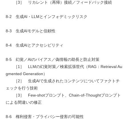
［3］ リカレント（再帰）接続／フィードバック接続
8-2 生成AI・LLMとインフォデミックリスク
8-3 生成AIモデルと信頼性
8-4 生成AIとアクセシビリティ
8-5 幻覚／AIのバイアス／偽情報の助長と防止対策
［1］ LLMの幻覚対策／検索拡張世代（RAG：Retrieval Au
gmented Generation）
［2］ 生成AIで生成されたコンテンツについてファクトチ
ェックを行う技術
［3］ Few-shotプロンプト、Chain-of-Thoughtプロンプト
による間違いの修正
8-6 権利侵害・プライバシー侵害の可能性