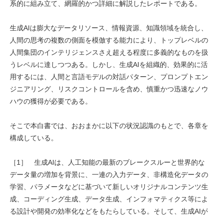
系的に組み立て、網羅的かつ詳細に解説したレポートである。
生成AIは膨大なデータリソース、情報資源、知識領域を統合し、
人間の思考の複数の側面を模倣する能力により、トップレベルの
人間集団のインテリジェンスさえ超える程度に多義的なものを扱
うレベルに達しつつある。しかし、生成AIを組織的、効果的に活
用するには、人間と言語モデルの対話パターン、プロンプトエン
ジニアリング、リスクコントロールを含め、慎重かつ迅速なノウ
ハウの獲得が必要である。
そこで本白書では、おおまかに以下の状況認識のもとで、各章を
構成している。
［1］ 生成AIは、人工知能の最新のブレークスルーと世界的な
データ量の増加を背景に、一連の入力データ、非構造化データの
学習、パラメータなどに基づいて新しいオリジナルコンテンツ生
成、コーディング生成、データ生成、インフォマティクス等によ
る設計や開発の効率化などをもたらしている。そして、生成AIが