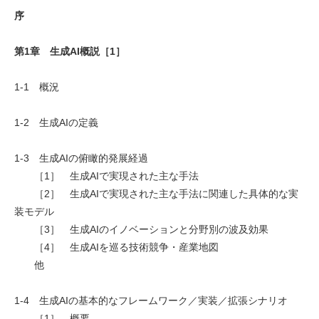
序
第1章 生成AI概説［1］
1-1 概況
1-2 生成AIの定義
1-3 生成AIの俯瞰的発展経過
［1］ 生成AIで実現された主な手法
［2］ 生成AIで実現された主な手法に関連した具体的な実
装モデル
［3］ 生成AIのイノベーションと分野別の波及効果
［4］ 生成AIを巡る技術競争・産業地図
他
1-4 生成AIの基本的なフレームワーク／実装／拡張シナリオ
［1］ 概要