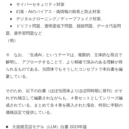
● サイバーセキュリティ対策
● 幻覚・AIのバイアス・偽情報の助長と防止対策
● デジタルクローニング／ディープフェイク対策、
● ドリフト問題、透明度低下問題、脱獄問題、データ汚染問
題、過学習問題など
（他）
※ なお、「生成AI」というテーマは、複眼的、立体的な視点で
解明し、アプローチすることで、より精確で深みのある理解が得
られるものである。当団体でもそうしたコンセプトで本白書を編
纂している。
そのため、以下の白書（ほぼ当団体よりほぼ同時期に発刊）がそ
れぞれ独立して編纂されながらも、４巻セットとしてシリーズ編
成されている。まとめて全４巻を購入された場合、特別に半額の
価格設定で提供している。
■ 大規模言語モデル（LLM）白書 2023年版