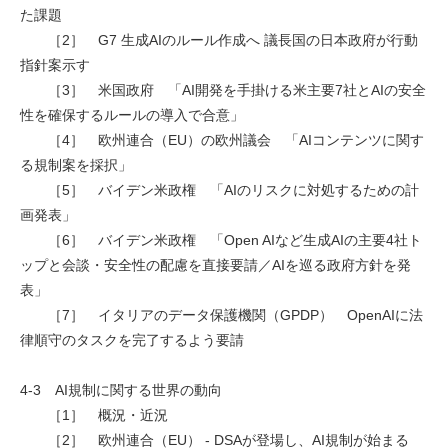
た課題
［2］ G7 生成AIのルール作成へ 議長国の日本政府が行動
指針案示す
［3］ 米国政府 「AI開発を手掛ける米主要7社とAIの安全
性を確保するルールの導入で合意」
［4］ 欧州連合（EU）の欧州議会 「AIコンテンツに関す
る規制案を採択」
［5］ バイデン米政権 「AIのリスクに対処するための計
画発表」
［6］ バイデン米政権 「Open AIなど生成AIの主要4社ト
ップと会談・安全性の配慮を直接要請／AIを巡る政府方針を発
表」
［7］ イタリアのデータ保護機関（GPDP） OpenAIに法
律順守のタスクを完了するよう要請
4-3 AI規制に関する世界の動向
［1］ 概況・近況
［2］ 欧州連合（EU） - DSAが登場し、AI規制が始まる