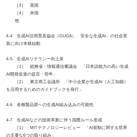
［3］ 英国
［4］ 米国
他
4-4 生成AI活用普及協会（GUGA） 安全な生成AI」の社会実
装に向け本格始動
4-5 生成AIリテラシー向上策
［1］ 総務省・情報通信審議会 「日本語能力の高い生成
AI開発促進の提言・答申」
［2］ 東京商工会議所 「中小企業が生成AI（人工知能）
を活用するためのガイドブックを発行」
4-6 各種製品群への生成AI組み込みの可能性
4-7 生成AIなどの技術革新に伴う国際ルール形成
［1］ MITテクノロジーレビュー 「AI規制に関する世界
の主要な6つの取り組み」