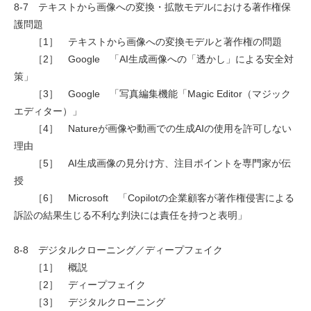
8-7 テキストから画像への変換・拡散モデルにおける著作権保
護問題
［1］ テキストから画像への変換モデルと著作権の問題
［2］ Google 「AI生成画像への「透かし」による安全対
策」
［3］ Google 「写真編集機能「Magic Editor（マジック
エディター）」
［4］ Natureが画像や動画での生成AIの使用を許可しない
理由
［5］ AI生成画像の見分け方、注目ポイントを専門家が伝
授
［6］ Microsoft 「Copilotの企業顧客が著作権侵害による
訴訟の結果生じる不利な判決には責任を持つと表明」
8-8 デジタルクローニング／ディープフェイク
［1］ 概説
［2］ ディープフェイク
［3］ デジタルクローニング