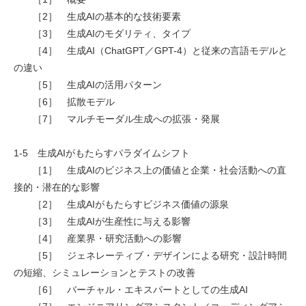
［2］ 生成AIの基本的な技術要素
［3］ 生成AIのモダリティ、タイプ
［4］ 生成AI（ChatGPT／GPT-4）と従来の言語モデルと
の違い
［5］ 生成AIの活用パターン
［6］ 拡散モデル
［7］ マルチモーダル生成への拡張・発展
1-5 生成AIがもたらすパラダイムシフト
［1］ 生成AIのビジネス上の価値と企業・社会活動への直
接的・潜在的な影響
［2］ 生成AIがもたらすビジネス価値の源泉
［3］ 生成AIが生産性に与える影響
［4］ 産業界・研究活動への影響
［5］ ジェネレーティブ・デザインによる研究・設計時間
の短縮、シミュレーションとテストの改善
［6］ バーチャル・エキスパートとしての生成AI