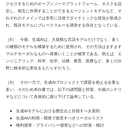
クセスするためのオープンソースプラットフォーム、タスクを設
定し、相互に作用することができるエージェントモデルなど、そ
れぞれのドメインでは非常に活発でダイナミックな状況が形成さ
れ、既存モデルにブレークスルーを誘発する存在となっている。
［8］ 今後、生成AIは、大規模な言語モデルだけでなく、多く
の種類のモデルを構築するために使用され、その方法はますます
マルチモーダルなものへ発展いくことが確実である。例えば、エ
ンジニアリング、科学、化学、法務、教育、医療など、多くの分
野に根本的な変化をもたらすだろう。
［9］ その一方で、生成AIプロジェクトで課題を抱える企業も
多い。そのため本白書では、以下の諸問題と対策、今後のシナリ
オなどについて具体的に掘り下げて論考している。
● 生成AIモデルにおける懸念点と目指すべき原則
● 生成AIの利用・開発で留意すべきリーガルリスク
● 権利侵害・プライバシー侵害などへの対策・検討