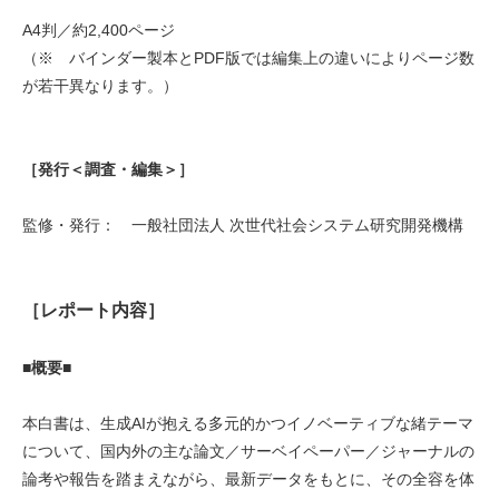
A4判／約2,400ページ
（※ バインダー製本とPDF版では編集上の違いによりページ数
が若干異なります。）
［発行＜調査・編集＞］
監修・発行： 一般社団法人 次世代社会システム研究開発機構
［レポート内容］
■概要■
本白書は、生成AIが抱える多元的かつイノベーティブな緒テーマ
について、国内外の主な論文／サーベイペーパー／ジャーナルの
論考や報告を踏まえながら、最新データをもとに、その全容を体