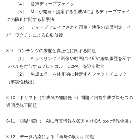
［4］ 音声ディープフェイク
［5］ MITが開発・提案する生成AIによるディープフェイ
クの防止に関する新手法
［6］ ディープフェイクされた画像・映像の真贋判定、イ
バーワクチンによる自動修復
8-9 コンテンツの来歴と真正性に関する問題
［1］ AIラベリング／画像や動画に出所や編集履歴を示す
ラベルを付与するプロトコル「C2PA」を巡る動向
［2］ 生成エラーを体系的に特定するファクトチェック
（事実性検出）
8-10 ドリフト（生成AIの知能低下）問題／回答生成プロセスの
透明度低下問題
8-11 脱獄問題（「AIに有害情報を答えさせるための情報偽装」
8-12 データ汚染による「再帰の呪い」問題