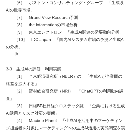
［6］ ボストン・コンサルティング・グループ 「生成系
AIの世界市場」
［7］ Grand View Research予測
［8］ the informationの市場分析
［9］ 東京エレクトロン 「生成AI関連の需要動向分析」
［10］ IDC Japan 「国内AIシステム市場の予測／生成AI
の分析」
他
3-3 生成AIの評価・利用実態
［1］ 全米経済研究所（NBER）の 「生成AIが企業間の
格差を拡大する」
［2］ 野村総合研究所（NRI） 「ChatGPTの利用動向調
査」
［3］ 日経BP社日経クロステック誌 「企業における生成
AI活用とリスク対応の実態」
［4］ Macbee Planet 「生成AIを活用中のマーケティン
グ担当者を対象にマーケティングへの生成AI活用の実態調査を実