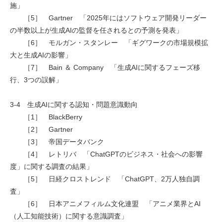
施」
［5］ Gartner 「2025年にはソフトウェア開発リーダー
の半数以上が生成AIの監督を任されるとの予測を発表」
［6］ モルガン・スタンレー 「ギグワークの市場規模拡
大と生成AIの影響」
［7］ Bain ＆ Company 「生成AIに関するフェーズ移
行、3つの誤解」
3-4 生成AIに関する認知・問題意識動向
［1］ BlackBerry
［2］ Gartner
［3］ 帝国データバンク
［4］ レトリバ 「ChatGPTのビジネス・社会への影響
度」に関する調査の結果」
［5］ 日経クロストレンド 「ChatGPT、2万人独自調
査」
［6］ 日本アニメフィルム文化連盟 「アニメ業界とAI
（人工知能技術）に関する意識調査」