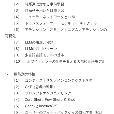
［2］ 時系列に対する事前学習
［3］ 時系列を用いた対照学習
［4］ ニューラルネットワークとLLM
［5］ トランスフォーマー・モデル アーキテクチャ
［6］ アテンション（注意）メカニズム／アテンションの
可視化
［7］ LLMの用途と種類
［8］ LLMの応用パターン
［9］ 多言語言語モデルの基本
［10］ ホワイトカラーの仕事を変える大規模言語モデル
1-5 機能別の特性
［1］ コンテクスト学習／インコンテクスト学習
［2］ CoT（思考の連鎖）
［3］ プロンプトエンジニアリング
［4］ Zero-Shot／Few-Shot／K-Shot
［5］ CodexとInstructGPT
［6］ ユーザーのフィードバックからの強化学習（RLH