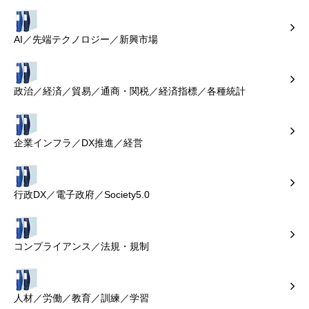
AI／先端テクノロジー／新興市場
政治／経済／貿易／通商・関税／経済指標／各種統計
企業インフラ／DX推進／経営
行政DX／電子政府／Society5.0
コンプライアンス／法規・規制
人材／労働／教育／訓練／学習