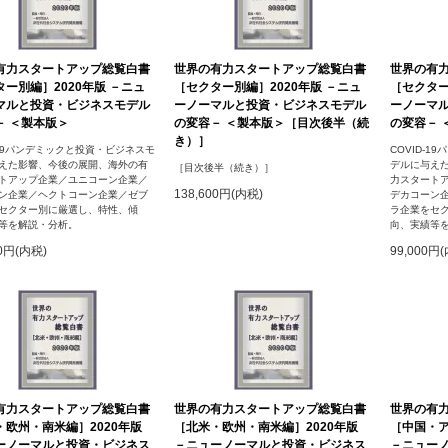
有力スタートアップ総覧白書
世界の有力スタートアップ総覧白書
世界の有
ー別編］2020年版 －ニュ
［セクター別編］2020年版 －ニュ
［セクター
マルと投資・ビジネスモデル
ーノーマルと投資・ビジネスモデル
ーノーマ
－ ＜製本版＞
の変容－ ＜製本版＞［目次後半（続
の変容－ 
き）］
D-19パンデミックと投資・ビジネスモ
COVID-
えた影響、今後の展開、海外の有
デルに与え
［目次後半（続き）］
トアップ企業／ユニコーン企業／
力スタート
138,600円(内税)
ン企業／ヘクトコーン企業／ゼブ
デカコーン
セクター別に厳選し、特性、傾
ラ企業をセ
等を解説・分析。
向、実績等
00円(内税)
99,000円
有力スタートアップ総覧白書
世界の有力スタートアップ総覧白書
世界の有
・欧州・南米編］2020年版
［北米・欧州・南米編］2020年版
［中国・ア
ーノーマルと投資・ビジネス
－ニューノーマルと投資・ビジネス
－ニュー