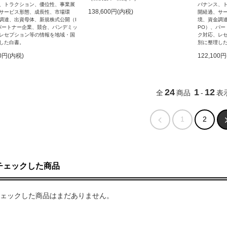
、トラクション、優位性、事業展
バナンス、
138,600円(内税)
サービス形態、成長性、市場環
開経過、サ
調達、出資母体、新規株式公開（I
境、資金調
パートナー企業、競合、パンデミッ
PO）、パ
レセプション等の情報を地域・国
ク対応、レ
した白書。
別に整理し
00円(内税)
122,100
24
1
12
全
商品
-
表
1
2
チェックした商品
ェックした商品はまだありません。