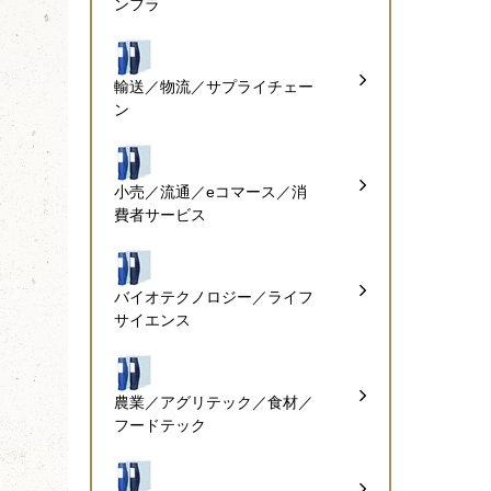
ンフラ
輸送／物流／サプライチェー
ン
小売／流通／eコマース／消
費者サービス
バイオテクノロジー／ライフ
サイエンス
農業／アグリテック／食材／
フードテック