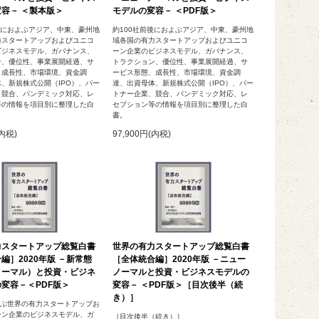
容－ ＜製本版＞
モデルの変容－ ＜PDF版＞
後におよぶアジア、中東、豪州地
約100社前後におよぶアジア、中東、豪州地
力スタートアップおよびユニコ
域各国の有力スタートアップおよびユニコ
ビジネスモデル、ガバナンス、
ーン企業のビジネスモデル、ガバナンス、
ン、優位性、事業展開経過、サ
トラクション、優位性、事業展開経過、サ
、成長性、市場環境、資金調
ービス形態、成長性、市場環境、資金調
、新規株式公開（IPO）、パー
達、出資母体、新規株式公開（IPO）、パー
、競合、パンデミック対応、レ
トナー企業、競合、パンデミック対応、レ
等の情報を項目別に整理した白
セプション等の情報を項目別に整理した白
書。
(内税)
97,900円(内税)
力スタートアップ総覧白書
世界の有力スタートアップ総覧白書
編］2020年版 －新常態
［全体統合編］2020年版 －ニュー
ノーマル）と投資・ビジネ
ノーマルと投資・ビジネスモデルの
変容－＜PDF版＞
変容－ ＜PDF版＞［目次後半（続
き）］
及ぶ世界の有力スタートアップお
ーン企業のビジネスモデル、ガ
［目次後半（続き）］