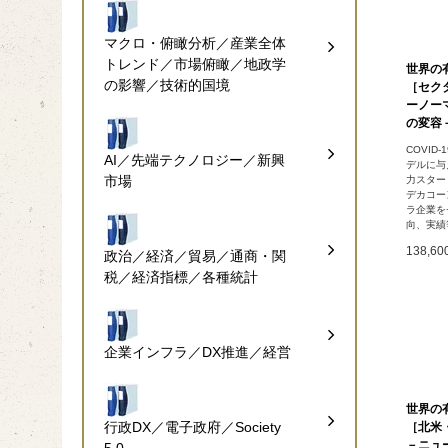
マクロ・俯瞰分析／産業全体
トレンド／市場俯瞰／地政学
世界の
の影響／技術的国境
［セクタ
ーノー
の変容
COVI
AI／先端テクノロジー／新興
デルに与
市場
力スター
デカコー
ラ企業を
向、実績
138,6
政治／経済／貿易／通商・関
税／経済指標／各種統計
企業インフラ／DX推進／経営
世界の
行政DX／電子政府／Society
［北米
－ニュ