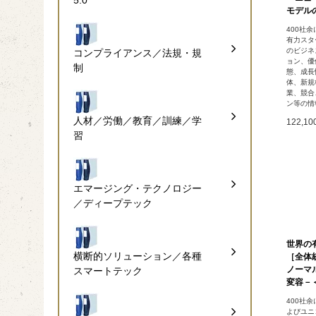
5.0
モデル
400社
有力スタ
のビジネ
コンプライアンス／法規・規
ョン、優
制
態、成長
体、新規
業、競合
ン等の情
人材／労働／教育／訓練／学
122,1
習
エマージング・テクノロジー
／ディープテック
世界の
横断的ソリューション／各種
［全体統
ノーマ
スマートテック
変容－
400社
よびユニ