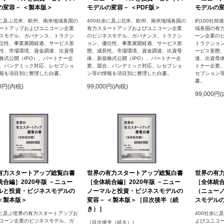
の変容－ ＜製本版＞
モデルの変容－ ＜PDF版＞
モデルの変
余に及ぶ北米、欧州、南米地域各国の
400社余に及ぶ北米、欧州、南米地域各国の
約100社前
ートアップおよびユニコーン企業
有力スタートアップおよびユニコーン企業
域各国の有
スモデル、ガバナンス、トラクシ
のビジネスモデル、ガバナンス、トラクシ
ーン企業の
位性、事業展開経過、サービス形
ョン、優位性、事業展開経過、サービス形
トラクショ
性、市場環境、資金調達、出資母
態、成長性、市場環境、資金調達、出資母
ービス形態
株式公開（IPO）、パートナー企
体、新規株式公開（IPO）、パートナー企
達、出資母体
、パンデミック対応、レセプショ
業、競合、パンデミック対応、レセプショ
トナー企業
報を項目別に整理した白書。
ン等の情報を項目別に整理した白書。
セプション
書。
00円(内税)
99,000円(内税)
99,000円
有力スタートアップ総覧白書
世界の有力スタートアップ総覧白書
世界の有
合編］2020年版 －ニュー
［全体統合編］2020年版 －ニュー
［全体統合
ルと投資・ビジネスモデルの
ノーマルと投資・ビジネスモデルの
（ニュー
＜製本版＞
変容－ ＜製本版＞［目次後半（続
スモデルの
き）］
余に及ぶ世界の有力スタートアップお
400社余に
コーン企業のビジネスモデル、ガ
よびユニコ
［目次後半（続き）］