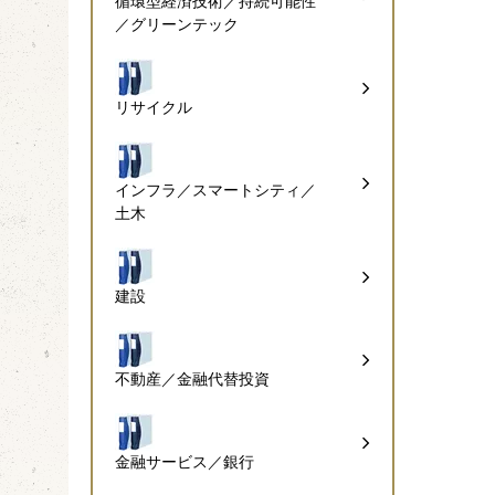
循環型経済技術／持続可能性
／グリーンテック
リサイクル
インフラ／スマートシティ／
土木
建設
不動産／金融代替投資
金融サービス／銀行