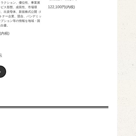
トラクション、優位性、事業展
122,100円(内税)
ービス形態、成長性、市場環
達、出資母体、新規株式公開（I
ートナー企業、競合、パンデミッ
セプション等の情報を地域・国
た白書。
円(内税)
示