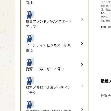
商社
バナンス
開経過、
境、資金
PO）、
ク対応、
投資ファンド／VC／スタート
別に整理
アップ
138,6
フロンティアビジネス／新興
市場
資源／エネルギー／電力
最近
材料／素材／金属／化学／ナ
ノテク
最近チ