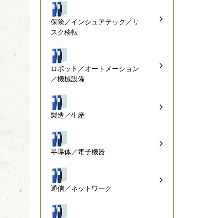
保険／インシュアテック／リ
スク移転
ロボット／オートメーション
／機械設備
製造／生産
半導体／電子機器
通信／ネットワーク