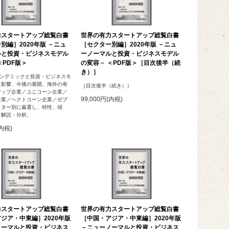
力スタートアップ総覧白書
世界の有力スタートアップ総覧白書
別編］2020年版 －ニュ
［セクター別編］2020年版 －ニュ
ルと投資・ビジネスモデル
ーノーマルと投資・ビジネスモデル
＜PDF版＞
の変容－ ＜PDF版＞［目次後半（続
き）］
19パンデミックと投資・ビジネスモ
た影響、今後の展開、海外の有
［目次後半（続き）］
アップ企業／ユニコーン企業／
99,000円(内税)
企業／ヘクトコーン企業／ゼブ
クター別に厳選し、特性、傾
を解説・分析。
(内税)
力スタートアップ総覧白書
世界の有力スタートアップ総覧白書
ジア・中東編］2020年版
［中国・アジア・中東編］2020年版
ノーマルと投資・ビジネス
－ニューノーマルと投資・ビジネス